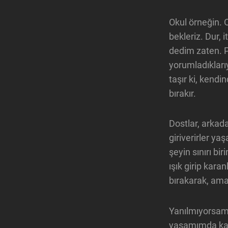
Okul örneğin. 
bekleriz. Dur,
dedim zaten. Pe
yorumladıklarıy
taşır ki, kend
bırakır.
Dostlar, arkad
giriverirler y
şeyin sınırı bi
ışık girip karan
bırakarak, am
Yanılmıyorsam 2
yaşamımda kala