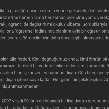
Okula giren öğrencinin olumlu yönde gelişerek, değişerek
 itiraz etme hemen “ama her zaman öyle olmuyor” diyerek;
ki, öğrenci de değiştirir mi okulu? Elbette. Sorduklarıyla,
la, ona “öğretme” iddiasında olanlara öyle bir öğretir, onla
inden sonraki öğrenciler için daha önceki gibi olmayacak d
aşlar, aile fertleri. Kimi doğduğumuz anda, kimi ömrün bir
aşamımıza. Kimileri bir yerlerde çıkar gider, kimi zaman d
rimizden birini çıkarıverir yaşamdan dışarı. Gün biter, geceye
lığı dışarı çıkarıncaya kadar. Her giren, bir şekilde çıkar. A
a hiç anımsanmadan.
007 yılıydı 90’ların en başında bir lise tiyatro gurubunda
n bir arkadaşım, Çağatay, beni iki arkadaşıyla tanıştırma