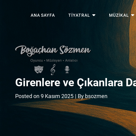
ANA SAYFA
TİYATRAL
MÜZİKAL
Boğaçhan Sözmen'in resmi web 
Girenlere ve Çıkanlara Da
Byline
Posted on
9 Kasım 2025
|
By
bsozmen