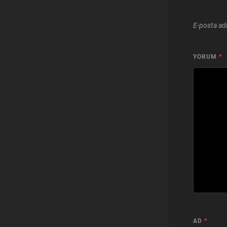
E-posta ad
YORUM
*
AD
*