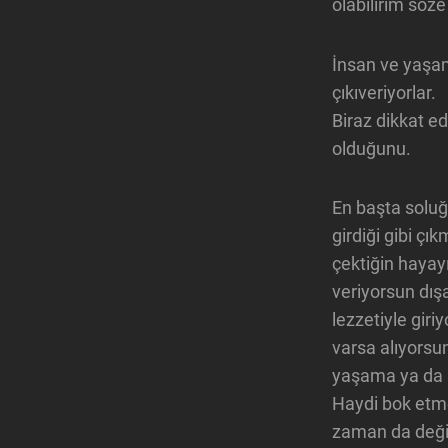
olabilirim söze
İnsan ve yaşamı
çıkıveriyorlar.
Biraz dikkat e
olduğunu.
En başta soluğu
girdiği gibi çı
çektiğin hayay
veriyorsun dış
lezzetiyle giri
varsa alıyorsu
yaşama ya da 
Haydi bok etm
zaman da değiş