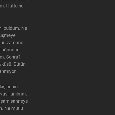
rum. Hatta şu
ımı buldum. Ne
örüşmeye,
zun zamandır
olduğundan
ım. Sonra?
öyküsü. Bütün
sanmıyor.
kışlarının
 Nasıl anılmak
 Yaşam sahneye
un. Ne mutlu