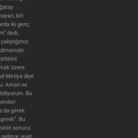
ağatay
ayan, biri
arda iki genç
m” dedi,
 çalıştığımız
olmamıştı.
rbirini
pmak üzere
yal Medya diye
du. Aman ne
abiliyorum. Bu
kimleri
ya da gerek
 gerek”. Bu
esinin sonucu
gelince; evet,