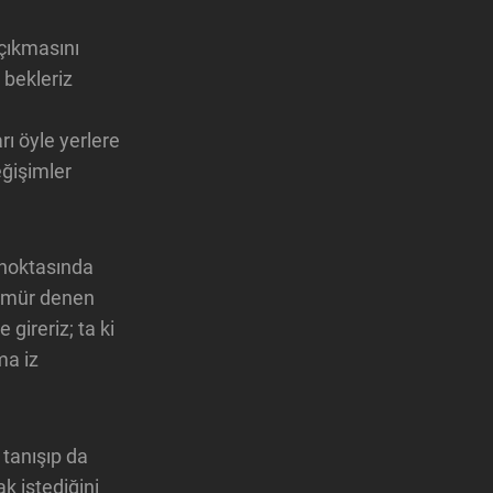
 çıkmasını
 bekleriz
rı öyle yerlere
eğişimler
 noktasında
a ömür denen
 gireriz; ta ki
ma iz
 tanışıp da
k istediğini