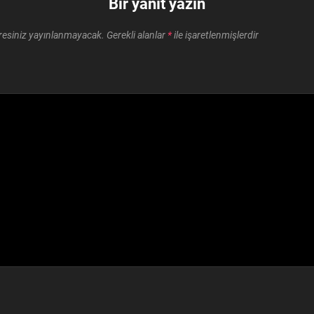
Bir yanıt yazın
resiniz yayınlanmayacak.
Gerekli alanlar
*
ile işaretlenmişlerdir