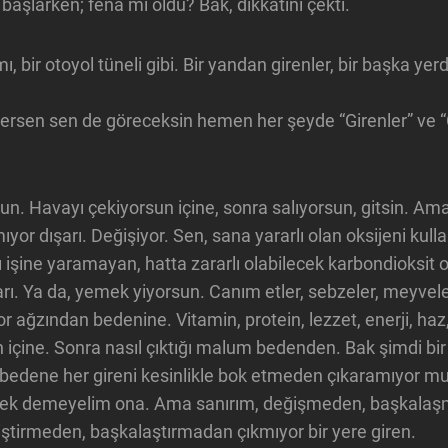
 başlarken; fena mı oldu? Bak, dikkatini çekti.
, bir otoyol tüneli gibi. Bir yandan girenler, bir başka yer
dersen sen de göreceksin hemen her şeyde “Girenler” ve “
n. Havayı çekiyorsun içine, sonra salıyorsun, gitsin. Ama 
kmıyor dışarı. Değişiyor. Sen, sana yararlı olan oksijeni kull
ı işine yaramayan, hatta zararlı olabilecek karbondioksit 
arı. Ya da, yemek yiyorsun. Canım etler, sebzeler, meyvel
yor ağzından bedenine. Vitamin, protein, lezzet, enerji, ha
n içine. Sonra nasıl çıktığı malum bedenden. Bak şimdi b
bedene her gireni kesinlikle bok etmeden çıkaramıyor m
ek demeyelim ona. Ama sanırım, değişmeden, başkalaş
tirmeden, başkalaştırmadan çıkmıyor bir yere giren.