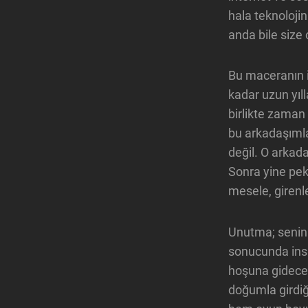
hala teknolojin
anda bile size
Bu maceranın i
kadar uzun yıl
birlikte zama
bu arkadaşımla
değil. O arkad
Sonra yine pek
mesele, girenl
Unutma; senin n
sonucunda insan
hoşuna gidecek
doğumla girdiğ