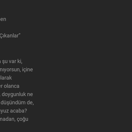
den
Çıkanlar”
şu var ki,
anıyorsun, içine
olarak
er olanca
z, doygunluk ne
ir düşündüm de,
uyuz acaba?
madan, çoğu