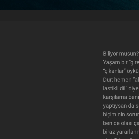
Biliyor musun?
Yaşam bir “gire
“çıkanlar” öykü
Dur; hemen “a
lastikli dil” di
karşılama beni
yaptıysan da 
biçiminin soru
ben de olası ç
biraz yararlan