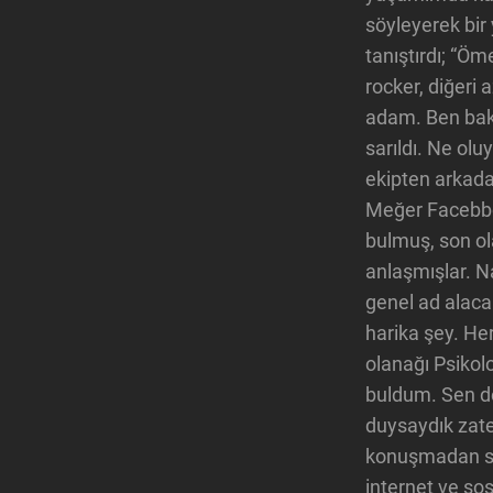
söyleyerek bir
tanıştırdı; “Öm
rocker, diğeri
adam. Ben bak
sarıldı. Ne olu
ekipten arkad
Meğer Facebbok
bulmuş, son o
anlaşmışlar. 
genel ad alac
harika şey. He
olanağı Psikol
buldum. Sen de
duysaydık zate
konuşmadan son
internet ve s