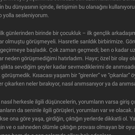
in bu dünyasının içinde, iletişimin bu olanağını kullanıyo
 o yolla sesleniyorum.
lk günlerinden birinde bir çocukluk – ilk gençlik arkadaş
lar olmuştu görüşmeyeli. Hasretle sarıldık birbirimize. G
n geçirmeye başladık. Çok zaman geçmedi; ben o kadar u
r neden görüşmediğimi hatırladım. Hayır; özel bir olay 
aşlıkta sevdiğim şeyler kadar sevmediklerimi de anımsad
 görüşmedik. Kısacası yaşam bir “girenler” ve “çıkanlar” 
er çıkarken neler bırakıyor, nasıl anımsanıyor ya da anım
asıl herkesle ilgili düşüncelerin, yorumların varsa giriş çı
ların da seninle ilgili görüşleri, yorumları var ve olacak.
se ona göre yaşa, girdiğin, çıktığın yerlerde dikkatli ol.
in ve o sahneden ölümle çıktığın provası olmayan bir oy