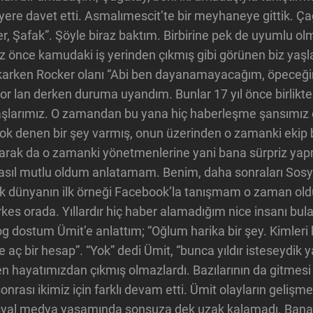
 yere davet etti. Asmalımescit’te bir meyhaneye gittik. Ç
er, Şafak”. Şöyle biraz baktım. Birbirine pek de uyumlu olm
 az önce kamudaki iş yerinden çıkmış gibi görünen biz yaşl
arken Rocker olanı “Abi ben dayanamayacağım, öpeceği
yor lan derken duruma uyandım. Bunlar 17 yıl önce birlikte
aşlarımız. O zamandan bu yana hiç haberleşme şansımız 
 denen bir şey varmış, onun üzerinden o zamanki ekip bi
larak da o zamanki yönetmenlerine yani bana sürpriz ya
Nasıl mutlu oldum anlatamam. Benim, daha sonraları Sos
ak dünyanın ilk örneği Facebook’la tanışmam o zaman ol
rkes orada. Yıllardır hiç haber alamadığım nice insanı bul
og dostum Ümit’e anlattım; “Oğlum harika bir şey. Kimleri 
 aç bir hesap”. “Yok” dedi Ümit, “bunca yıldır isteseydik 
n hayatımızdan çıkmış olmazlardı. Bazılarının da gitmesi
rası ikimiz için farklı devam etti. Ümit olayların gelişm
osyal medya yaşamında sonsuza dek uzak kalamadı. Bana 