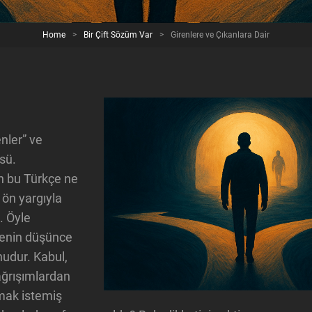
Home
>
Bir Çift Sözüm Var
>
Girenlere ve Çıkanlara Dair
nler” ve
sü.
h bu Türkçe ne
ye ön yargıyla
. Öyle
senin düşünce
nudur. Kabul,
ağrışımlardan
mak istemiş