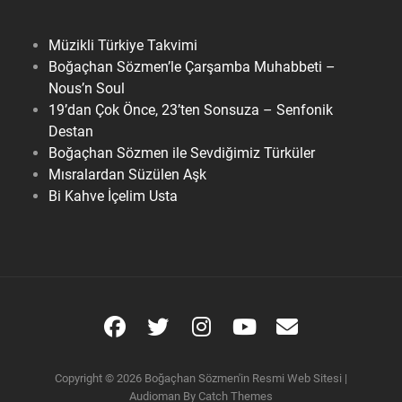
Müzikli Türkiye Takvimi
Boğaçhan Sözmen’le Çarşamba Muhabbeti –
Nous’n Soul
19’dan Çok Önce, 23’ten Sonsuza – Senfonik
Destan
Boğaçhan Sözmen ile Sevdiğimiz Türküler
Mısralardan Süzülen Aşk
Bi Kahve İçelim Usta
Facebook
Twitter
Instagram
YouTube
E-
posta
Copyright © 2026
Boğaçhan Sözmen'in Resmi Web Sitesi
|
Audioman By
Catch Themes