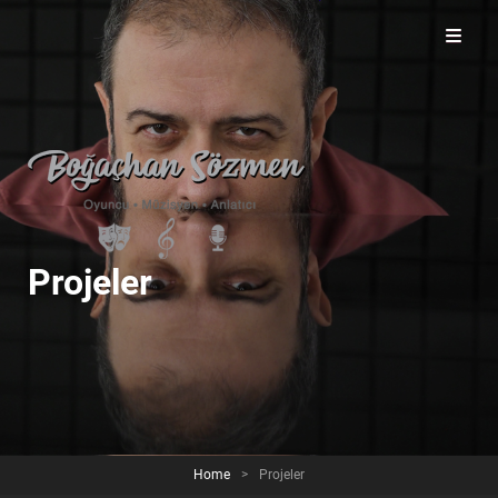
Boğaçhan Sözmen'in resmi web sitesi
Projeler
Home
>
Projeler