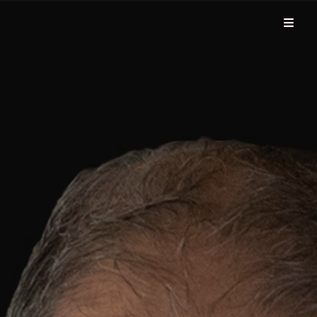
Boğaçhan Sözmen'in resmi web sitesi