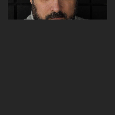
Devlet Tiyatroları oyuncusu ve müzisyen Boğaçhan Sözmen’le
ilgili
bilgi ve haberlere ulaşabileceğiniz resmi web sitesi.