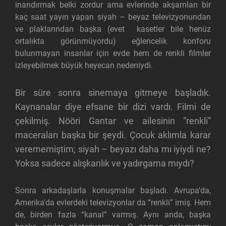
inandırmak belki zordur ama evlerinde akşamları bir
kaç saat yayın yapan siyah – beyaz televizyonundan
ve plaklarından başka (evet kasetler bile henüz
ortalıkta görünmüyordu) eğlencelik konforu
bulunmayan insanlar için evde hem de renkli filmler
izleyebilmek büyük heyecan nedeniydi.
Bir süre sonra sinemaya gitmeye başladık.
Kaynanalar diye efsane bir dizi vardı. Filmi de
çekilmiş. Nööri Gantar ve ailesinin “renkli”
maceraları başka bir şeydi. Çocuk aklımla karar
verememiştim; siyah – beyazı daha mı iyiydi ne?
Yoksa sadece alışkanlık ve yadırgama mıydı?
Sonra arkadaşlarla konuşmalar başladı. Avrupa’da,
Amerika’da evlerdeki televizyonlar da “renkli” imiş. Hem
de, birden fazla “kanal” varmış. Aynı anda, başka