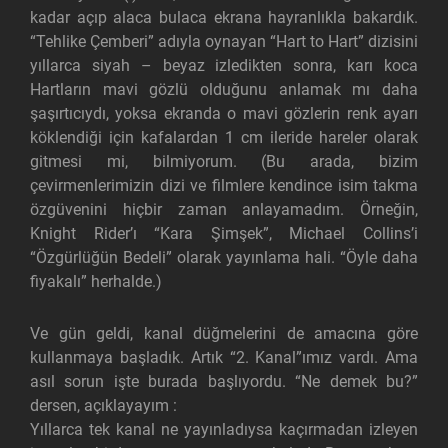
kadar açıp alaca bulaca ekrana hayranlıkla bakardık.
“Tehlike Çemberi” adıyla oynayan “Hart to Hart” dizisini
yıllarca siyah – beyaz izledikten sonra, karı koca
Hartların mavi gözlü olduğunu anlamak mı daha
şaşırtıcıydı, yoksa ekranda o mavi gözlerin renk ayarı
köklendiği için kafalardan 1 cm ileride hareler olarak
gitmesi mi, bilmiyorum. (Bu arada, bizim
çevirmenlerimizin dizi ve filmlere kendince isim takma
özgüvenini hiçbir zaman anlayamadım. Örneğin,
Knight Rider’ı “Kara Şimşek”, Michael Collins’i
“Özgürlüğün Bedeli” olarak yayınlama hali. “Öyle daha
fiyakalı” herhalde.)
Ve gün geldi, kanal düğmelerini de amacına göre
kullanmaya başladık. Artık “2. Kanal”ımız vardı. Ama
asıl sorun işte burada başlıyordu. “Ne demek bu?”
dersen, açıklayayım :
Yıllarca tek kanal ne yayınladıysa kaçırmadan izleyen