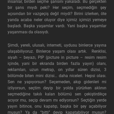
insanlar, birden seçme şansını yakaladı. Bu gerçekten
bir şans mıydı peki? Her seçim, seçmediğin şey
açısından bir vazgeçiş değil miydi? Birini izlerken, öte
yanda acaba neler oluyor diye içimiz içimizi yemeye
başladı. Başka yaşamlar vardı. Yani başka yaşamlar
yaşanması da olasıydı.
Şimdi, yereli, ulusalı, interneti, uydusu binlerce yayına
ulaşabiliyoruz. Binlerce yaşam olası artık. Renklisi,
siyah – beyazı, PIP (picture in picture – resim resim
içinde, yani bir ekranda birden fazla yayın) olanı,
reklamları, uzun metrajı, on yıllar süren dizisi, 3
bölümde biten mini dizisi… daha niceleri. Hepsi olası.
Sen ne yapıyorsun? Seçemeden, akıp gidenleri mi
izliyorsun, seçtim deyip bir yolda yürürken aklının
seçmediğine takılı kalan bölümü sen çekiştirdikçe
acıyor mu, seçip devam mı ediyorsun? Seçtiğin yerde
yayın bitince, onu kapatıp, başka bir şey açabiliyor
musun? Ya da “bitti” deyip kapatabiliyor musun?