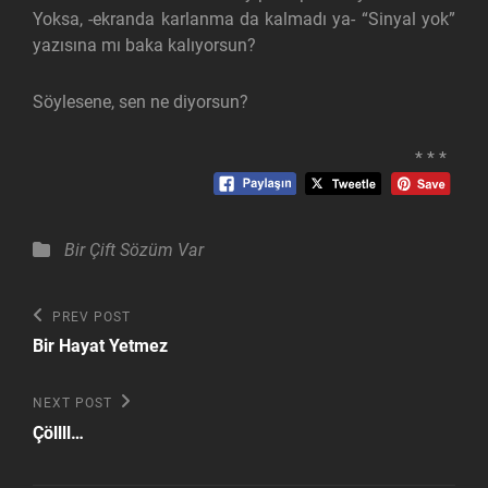
Yoksa, -ekranda karlanma da kalmadı ya- “Sinyal yok”
yazısına mı baka kalıyorsun?
Söylesene, sen ne diyorsun?
* * *
Categories
Bir Çift Sözüm Var
Yazı
Previous
PREV POST
Post
gezinmesi
Bir Hayat Yetmez
Next
NEXT POST
Post
Çöllll…