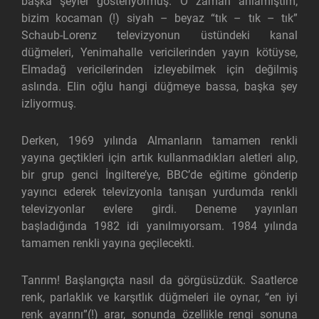
başka şeyler gösteriyormuş. O zaman anlamıştım;
bizim kocaman (!) siyah – beyaz “tık – tık – tık”
Schaub-Lorenz televizyonun üstündeki kanal
düğmeleri, Yenimahalle vericilerinden yayın kötüyse,
Elmadağ vericilerinden izleyebilmek için değilmiş
aslında. Elin oğlu hangi düğmeye bassa, başka şey
izliyormuş.
Derken, 1969 yılında Almanların tamamen renkli
yayına geçtikleri için artık kullanmadıkları aletleri alıp,
bir grup genci İngiltere’ye, BBC’de eğitime gönderip
yayıncı ederek televizyonla tanışan yurdumda renkli
televizyonlar evlere girdi. Deneme yayınları
başladığında 1982 idi yanılmıyorsam. 1984 yılında
tamamen renkli yayına geçilecekti.
Tanrım! Başlangıçta nasıl da görgüsüzdük. Saatlerce
renk, parlaklık ve karşıtlık düğmeleri ile oynar, “en iyi
renk ayarını”(!) arar, sonunda özellikle rengi sonuna