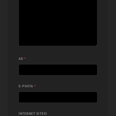
AD
*
E-POSTA
*
İNTERNET SITESI