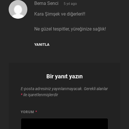
says:
Berna Senci
5 yıl ago
Kara Şimşek ve diğerleri!!
Ne güzel tespitler, yüreğinize sağlık!
YANITLA
Bir yanıt yazın
E-posta adresiniz yayınlanmayacak.
Gerekli alanlar
*
ile işaretlenmişlerdir
YORUM
*