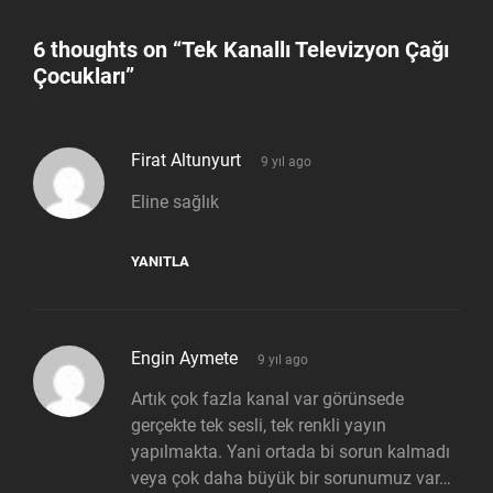
6 thoughts on “
Tek Kanallı Televizyon Çağı
Çocukları
”
says:
Firat Altunyurt
9 yıl ago
Eline sağlık
YANITLA
says:
Engin Aymete
9 yıl ago
Artık çok fazla kanal var görünsede
gerçekte tek sesli, tek renkli yayın
yapılmakta. Yani ortada bi sorun kalmadı
veya çok daha büyük bir sorunumuz var…