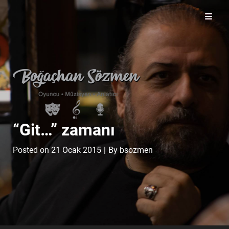
Boğaçhan Sözmen'in resmi web sitesi
“Git…” zamanı
Byline
Posted on
21 Ocak 2015
|
By
bsozmen