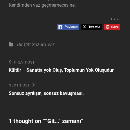
Kendimden vaz geçmemecesine.
* * *
Categories
Bir Çift Sözüm Var
Yazı
Previous
PREV POST
Post
gezinmesi
Kültür – Sanatta yok Oluş, Toplumun Yok Oluşudur
Next
NEXT POST
Post
Sonsuz ayrılışın, sonsuz kavuşması.
1 thought on “
“Git…” zamanı
”