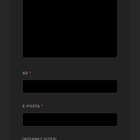
AD
*
E-POSTA
*
İNTERNET SITESI