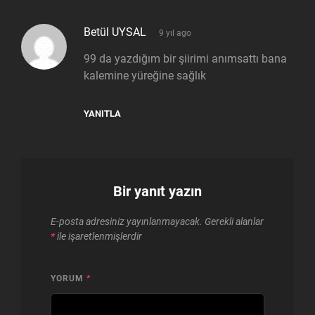
says:
Betül UYSAL
9 yıl ago
99 da yazdığım bir şiirimi anımsattı bana
kalemine yüreğine sağlık
YANITLA
Bir yanıt yazın
E-posta adresiniz yayınlanmayacak.
Gerekli alanlar
*
ile işaretlenmişlerdir
YORUM
*